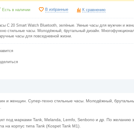
В избранные
Есть в наличии
К сравнению
асы C 20 Smart Watch Bluetooth, зелёные. Умные часы для мужчин и жен
ехно стильные часы. Молодёжный, брутальный дизайн. Многофункциона
аручные часы для повседневной жизни.
равится
оделиться
жчин и женщин. Супер-техно стильные часы. Молодёжный, брутальн
.
укт под марками Tank, Melanda, Lemfo, Senbono и др. По желанию 
а на корпус типа Tank (Kospet Tank M1).