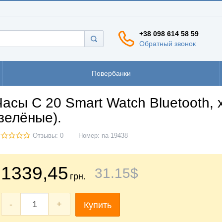
+38 098 614 58 59
Обратный звонок
Повербанки
Часы C 20 Smart Watch Bluetooth, 
(зелёные).
Отзывы: 0
Номер:
na-19438
1339
,45
31
.15
$
грн.
-
+
Купить