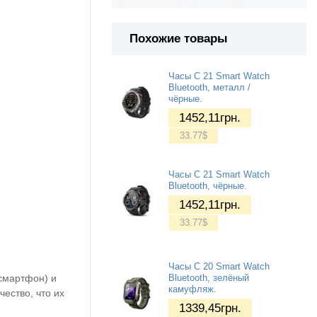
Похожие товары
Часы C 21 Smart Watch
Bluetooth, металл /
чёрные.
1452,11
грн.
33.77
$
Часы C 21 Smart Watch
Bluetooth, чёрные.
1452,11
грн.
33.77
$
Часы C 20 Smart Watch
смартфон) и
Bluetooth, зелёный
камуфляж.
ество, что их
1339,45
грн.