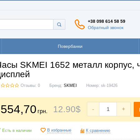
+38 098 614 58 59
Обратный звонок
Повербанки
Часы SKMEI 1652 металл корпус, 
дисплей
Отзывы: 0
Бренд:
SKMEI
Номер:
sk-19426
554
,70
12
.90
$
-
+
грн.
В избранные
Есть в наличии
К сравнению