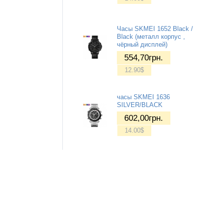
Часы SKMEI 1652 Black /
Black (металл корпус ,
чёрный дисплей)
554,70
грн.
12.90
$
часы SKMEI 1636
SILVER/BLACK
602,00
грн.
14.00
$