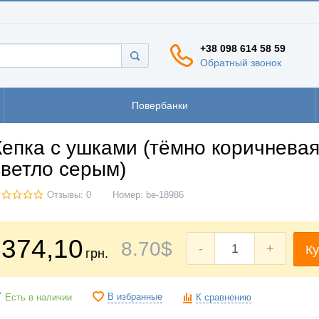
+38 098 614 58 59
Обратный звонок
Повербанки
Кепка с ушками (тёмно коричневая
светло серым)
Отзывы: 0
Номер:
be-18986
374
,10
8
.70
$
-
+
Ку
грн.
В избранные
Есть в наличии
К сравнению