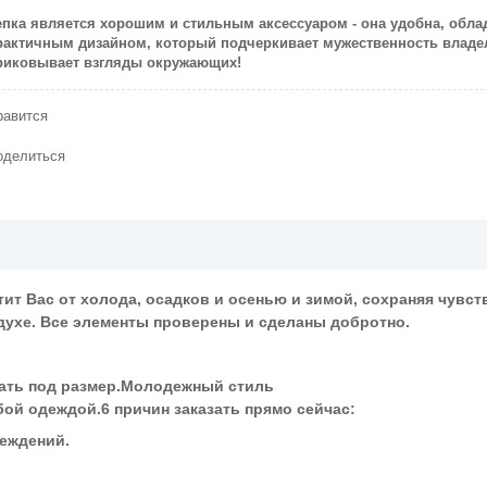
епка является хорошим и стильным аксессуаром - она удобна, обла
рактичным дизайном, который подчеркивает мужественность владе
риковывает взгляды окружающих!
равится
оделиться
ит Вас от холода, осадков и осенью и зимой, сохраняя чувс
духе. Все элементы проверены и сделаны добротно.
ать под размер.Молодежный стиль
ой одеждой.6 причин заказать прямо сейчас:
реждений.