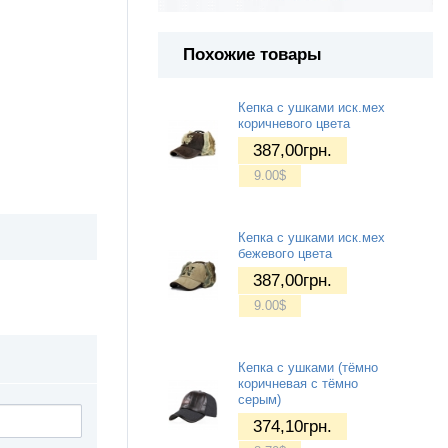
Похожие товары
Кепка с ушками иск.мех
коричневого цвета
387,00
грн.
9.00
$
Кепка с ушками иск.мех
бежевого цвета
387,00
грн.
9.00
$
Кепка с ушками (тёмно
коричневая с тёмно
серым)
374,10
грн.